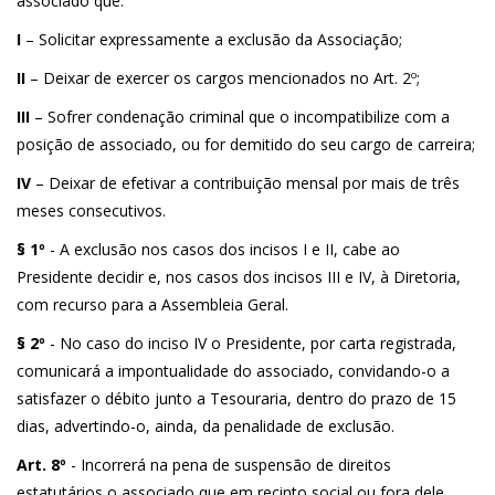
associado que:
I
– Solicitar expressamente a exclusão da Associação;
II
– Deixar de exercer os cargos mencionados no Art. 2º;
III
– Sofrer condenação criminal que o incompatibilize com a
posição de associado, ou for demitido do seu cargo de carreira;
IV
– Deixar de efetivar a contribuição mensal por mais de três
meses consecutivos.
§ 1º
- A exclusão nos casos dos incisos I e II, cabe ao
Presidente decidir e, nos casos dos incisos III e IV, à Diretoria,
com recurso para a Assembleia Geral.
§ 2º
- No caso do inciso IV o Presidente, por carta registrada,
comunicará a impontualidade do associado, convidando-o a
satisfazer o débito junto a Tesouraria, dentro do prazo de 15
dias, advertindo-o, ainda, da penalidade de exclusão.
Art. 8º
- Incorrerá na pena de suspensão de direitos
estatutários o associado que em recinto social ou fora dele,