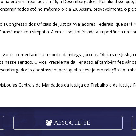
ão na próxima reunião, dia 26, a Desembargadora Rosalie disse que,
m encaminhados até no máximo o dia 20. Assim, provavelmente o plei
I Congresso dos Oficiais de Justiça Avaliadores Federais, que será 
raná mostrou simpatia. Além disso, foi frisada a importância na con
vários comentários a respeito da integração dos Oficiais de Justiça d
nesse sentido. O Vice-Presidente da Fenassojaf também fez vários 
esembargadores apontassem para qual o desejo em relação ao trabalh
sitou as Centrais de Mandados da Justiça do Trabalho e da Justiça F
Associe-se