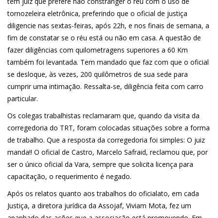
tem juiz que prefere não constranger o réu com o uso de
tornozeleira eletrônica, preferindo que o oficial de justiça
diligencie nas sextas-feiras, após 22h, e nos finais de semana, a
fim de constatar se o réu está ou não em casa. A questão de
fazer diligências com quilometragens superiores a 60 Km
também foi levantada. Tem mandado que faz com que o oficial
se desloque, às vezes, 200 quilômetros de sua sede para
cumprir uma intimação. Ressalta-se, diligência feita com carro
particular.
Os colegas trabalhistas reclamaram que, quando da visita da
corregedoria do TRT, foram colocadas situações sobre a forma
de trabalho. Que a resposta da corregedoria foi simples: O juiz
manda!! O oficial de Castro, Marcelo Safraid, reclamou que, por
ser o único oficial da Vara, sempre que solicita licença para
capacitação, o requerimento é negado.
Após os relatos quanto aos trabalhos do oficialato, em cada
Justiça, a diretora jurídica da Assojaf, Viviam Mota, fez um
apanhado das ações que a associação está promovendo. Em