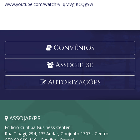
www.youtube.com/watch?v=qMVgjKCQg9w
Convênios
Associe-se
Autorizações
ASSOJAF/PR
Edifício Curitiba Business Center
Rua Tibagi, 294, 13º Andar, Conjunto 1303 - Centro
CEP 80.060-110 - Curitiba - Paraná