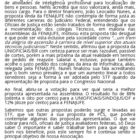
de atividades de inteligência profissional para localização de
bens e pessoas. Nehls acredita que isso valorizará, ainda mais,
nosso cargo. Para o diretor financeiro, João Leocadio Nunes, a
proposta vinda da FENAJUFE não contempla de forma justa as
diferentes carreiras do Judiciário Federal, entendendo que os
Oficiais de Justiça estão sendo tratados de forma desigual e que
a movimentação dos colegas Técnicos, em maioria nas
Assembleias da FENAJUFE, motivou esta proposta tão desigual
e que pode ser vista inclusive pela sociedade como
“...um trem
da alegria de ascensão à carreira de nível superior dos atuais
técnicos judiciários!”
. Neste sentido, afirmou que a proposta da
UNIOFICIAIS/BR com certeza parece ser mais razoável, passível
de cortes, porém a mais próxima da atual realidade em termos
de pedido de reajuste salarial e, inclusive, porque também
acolhe o justo pedido dos colegas da área de Informática, aliás,
relegada pela FENAJUFE. Nunes finalizou sua fala acreditando
que o bom senso prevaleça e que um aumento linear a todos
servidores seja a forma a ser adotada pelo STF quando da
apresentação de proposta para o Congresso Nacional.
Ao final, abriu-se a votação para ver qual seria a melhor
proposta apresentada na assembleia. O resultado foi de 88%
(oitenta e oito por cento) para a UNIOFICIAIS/SINDOJUS/DF e
12% (doze por cento) para a FENAJUFE.
Sabemos que outras propostas poderão surgir e levadas ao
STF, que vai fazer a sua proposta de PCS, que poderá
contemplar algumas das propostas apresentadas. O que vai
sobrar para nós, oficiais de justiça avaliadores federais, só Deus
sabe! O importante é saber trabalhar bem para que algo de
bom nos beneficie, pois este sempre foi e continua sendo o
principal objetivo de nossa Associação.