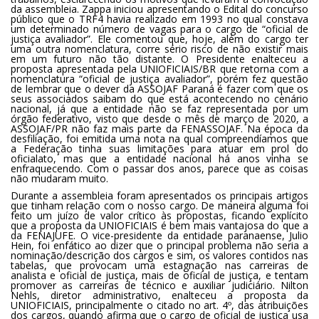
da assembleia. Zappa iniciou apresentando o Edital do concurso
público que o TRF4 havia realizado em 1993 no qual constava
um determinado número de vagas para o cargo de “oficial de
justiça avaliador”. Ele comentou que, hoje, além do cargo ter
uma outra nomenclatura, corre sério risco de não existir mais
em um futuro não tão distante. O Presidente enalteceu a
proposta apresentada pela UNIOFICIAIS/BR que retorna com a
nomenclatura “oficial de justiça avaliador”, porém fez questão
de lembrar que o dever da ASSOJAF Paraná é fazer com que os
seus associados saibam do que está acontecendo no cenário
nacional, já que a entidade não se faz representada por um
órgão federativo, visto que desde o mês de março de 2020, a
ASSOJAF/PR não faz mais parte da FENASSOJAF. Na época da
desfiliação, foi emitida uma nota na qual compreendíamos que
a Federação tinha suas limitações para atuar em prol do
oficialato, mas que a entidade nacional há anos vinha se
enfraquecendo. Com o passar dos anos, parece que as coisas
não mudaram muito.
Durante a assembleia foram apresentados os principais artigos
que tinham relação com o nosso cargo. De maneira alguma foi
feito um juízo de valor crítico às propostas, ficando explícito
que a proposta da UNIOFICIAIS é bem mais vantajosa do que a
da FENAJUFE. O vice-presidente da entidade paranaense, Julio
Hein, foi enfático ao dizer que o principal problema não seria a
nominação/descrição dos cargos e sim, os valores contidos nas
tabelas, que provocam uma estagnação nas carreiras de
analista e oficial de justiça, mais de oficial de justiça, e tentam
promover as carreiras de técnico e auxiliar judiciário. Nilton
Nehls, diretor administrativo, enalteceu a proposta da
UNIOFICIAIS, principalmente o citado no art. 4º, das atribuições
dos cargos, quando afirma que o cargo de oficial de justiça usa