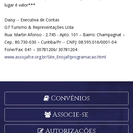
lugar é valor***
Daisy -- Executiva de Contas
G7 Turismo & Representações Ltda
Rua: Martin Afonso - 2.745 - Apto. 101 – Bairro: Champagnat –
Cep.: 80.730-030 – Curitiba/Pr -- CNPJ: 08.595.016/0001-04
Fone/Fax: 041 – 30781206/ 30781204
www.assojafce.org.br/Site_Enojaf/programacao.html
Convênios
Associe-se
Autorizações