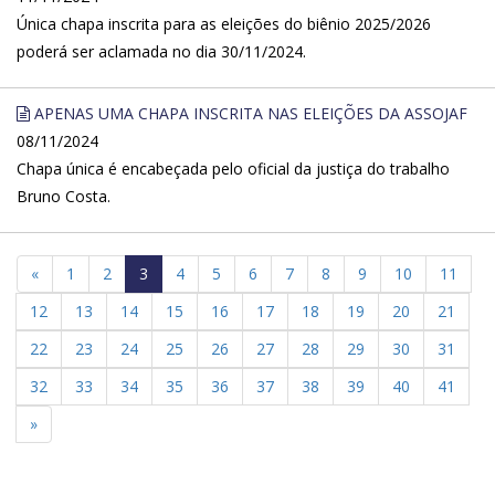
Única chapa inscrita para as eleições do biênio 2025/2026
poderá ser aclamada no dia 30/11/2024.
APENAS UMA CHAPA INSCRITA NAS ELEIÇÕES DA ASSOJAF
08/11/2024
Chapa única é encabeçada pelo oficial da justiça do trabalho
Bruno Costa.
«
1
2
3
4
5
6
7
8
9
10
11
12
13
14
15
16
17
18
19
20
21
22
23
24
25
26
27
28
29
30
31
32
33
34
35
36
37
38
39
40
41
»