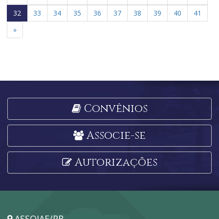
32
33
34
35
36
37
38
39
40
41
»
Convênios
Associe-se
Autorizações
ASSOJAF/PR