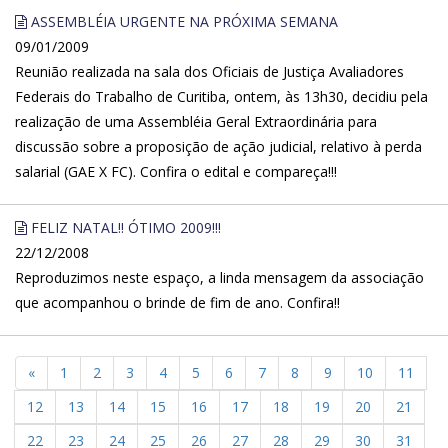
ASSEMBLÉIA URGENTE NA PRÓXIMA SEMANA
09/01/2009
Reunião realizada na sala dos Oficiais de Justiça Avaliadores
Federais do Trabalho de Curitiba, ontem, às 13h30, decidiu pela
realização de uma Assembléia Geral Extraordinária para
discussão sobre a proposição de ação judicial, relativo à perda
salarial (GAE X FC). Confira o edital e compareça!!!
FELIZ NATAL!! ÓTIMO 2009!!!
22/12/2008
Reproduzimos neste espaço, a linda mensagem da associação
que acompanhou o brinde de fim de ano. Confira!!
«
1
2
3
4
5
6
7
8
9
10
11
12
13
14
15
16
17
18
19
20
21
22
23
24
25
26
27
28
29
30
31