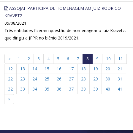
ASSOJAF PARTICIPA DE HOMENAGEM AO JUIZ RODRIGO
KRAVETZ
05/08/2021
Três entidades fizeram questão de homenagear o juiz Kravetz,
que dirigiu a JFPR no biênio 2019/2021.
«
1
2
3
4
5
6
7
8
9
10
11
12
13
14
15
16
17
18
19
20
21
22
23
24
25
26
27
28
29
30
31
32
33
34
35
36
37
38
39
40
41
»