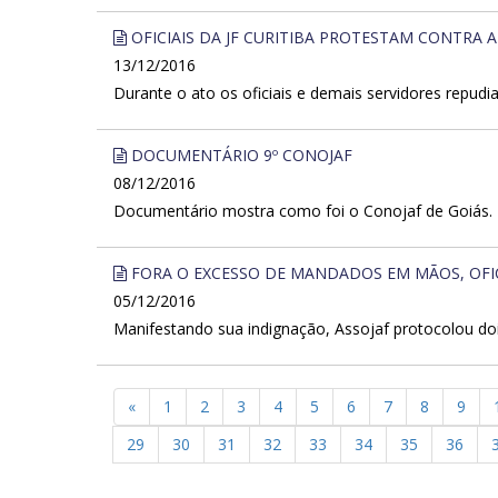
OFICIAIS DA JF CURITIBA PROTESTAM CONTRA 
13/12/2016
Durante o ato os oficiais e demais servidores repu
DOCUMENTÁRIO 9º CONOJAF
08/12/2016
Documentário mostra como foi o Conojaf de Goiás. Pa
FORA O EXCESSO DE MANDADOS EM MÃOS, OFICI
05/12/2016
Manifestando sua indignação, Assojaf protocolou doi
«
1
2
3
4
5
6
7
8
9
29
30
31
32
33
34
35
36