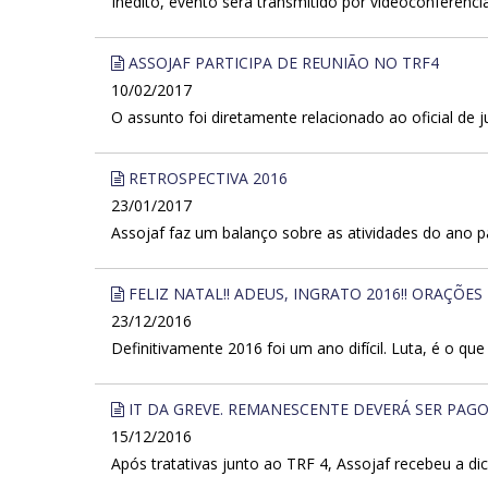
Inédito, evento será transmitido por videoconferência
ASSOJAF PARTICIPA DE REUNIÃO NO TRF4
10/02/2017
O assunto foi diretamente relacionado ao oficial de ju
RETROSPECTIVA 2016
23/01/2017
Assojaf faz um balanço sobre as atividades do ano 
FELIZ NATAL!! ADEUS, INGRATO 2016!! ORAÇÕES 
23/12/2016
Definitivamente 2016 foi um ano difícil. Luta, é o qu
IT DA GREVE. REMANESCENTE DEVERÁ SER PAGO
15/12/2016
Após tratativas junto ao TRF 4, Assojaf recebeu a di