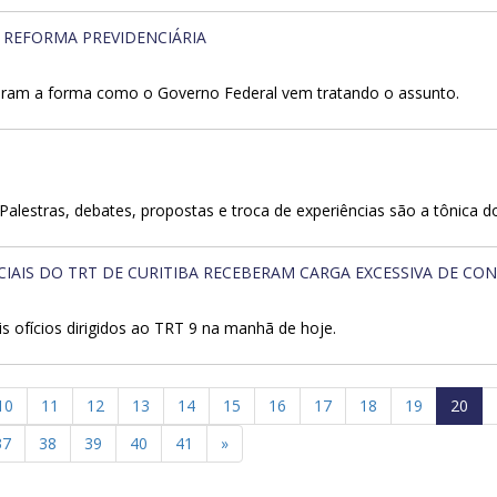
A REFORMA PREVIDENCIÁRIA
diaram a forma como o Governo Federal vem tratando o assunto.
lestras, debates, propostas e troca de experiências são a tônica d
AIS DO TRT DE CURITIBA RECEBERAM CARGA EXCESSIVA DE CONV
s ofícios dirigidos ao TRT 9 na manhã de hoje.
10
11
12
13
14
15
16
17
18
19
20
37
38
39
40
41
»