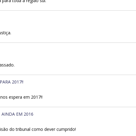
 para toda a região sul.
stiça.
passado.
PARA 2017!!
e nos espera em 2017!!
 AINDA EM 2016
cisão do tribunal como dever cumprido!