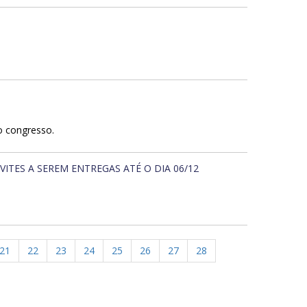
o congresso.
ITES A SEREM ENTREGAS ATÉ O DIA 06/12
21
22
23
24
25
26
27
28