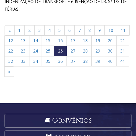
INDENIZAÇÃO DE TRANSPORTE e ISENÇÃO DE I.R. S/ 1/3 DE
FÉRIAS,
«
1
2
3
4
5
6
7
8
9
10
11
12
13
14
15
16
17
18
19
20
21
22
23
24
25
26
27
28
29
30
31
32
33
34
35
36
37
38
39
40
41
»
Convênios