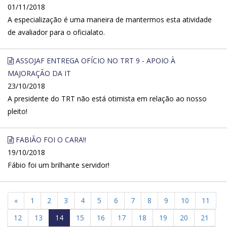
01/11/2018
A especialização é uma maneira de mantermos esta atividade
de avaliador para o oficialato.
ASSOJAF ENTREGA OFÍCIO NO TRT 9 - APOIO À
MAJORAÇÃO DA IT
23/10/2018
A presidente do TRT não está otimista em relação ao nosso
pleito!
FABIÃO FOI O CARA!!
19/10/2018
Fábio foi um brilhante servidor!
«
1
2
3
4
5
6
7
8
9
10
11
12
13
14
15
16
17
18
19
20
21