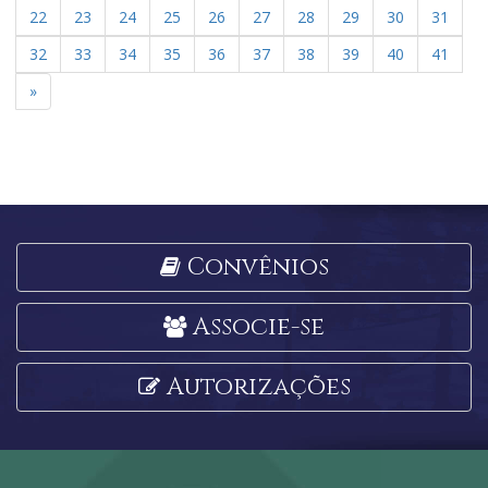
22
23
24
25
26
27
28
29
30
31
32
33
34
35
36
37
38
39
40
41
»
Convênios
Associe-se
Autorizações